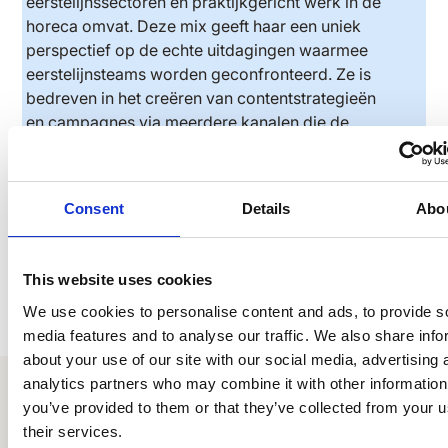
eerstelijnssectoren en praktijkgericht werk in de
horeca omvat. Deze mix geeft haar een uniek
perspectief op de echte uitdagingen waarmee
eerstelijnsteams worden geconfronteerd. Ze is
bedreven in het creëren van contentstrategieën
en campagnes via meerdere kanalen die de
betrokkenheid vergroten en complexe
uitdagingen vertalen in duidelijke, bruikbare
berichten voor zowel HR als
Consent
Details
Abo
eerstelijnsprofessionals.
This website uses cookies
We use cookies to personalise content and ads, to provide s
media features and to analyse our traffic. We also share info
about your use of our site with our social media, advertising 
analytics partners who may combine it with other information
Klaar om te
you’ve provided to them or that they’ve collected from your u
their services.