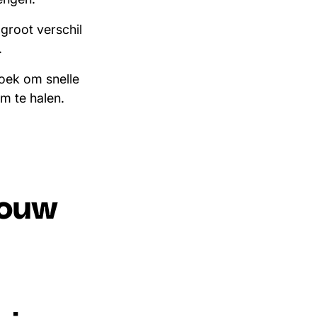
groot verschil
.
zoek om snelle
rm te halen.
jouw