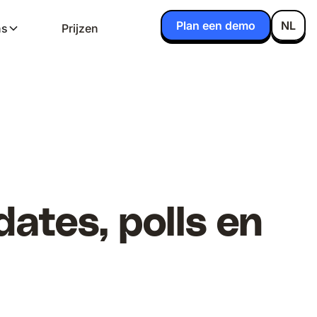
Plan een demo
NL
ns
Prijzen
ates, polls en