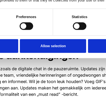
kondigingen, beleidsupdates of alles wat je team moet
 provided to them or that they’ve collected from your use of their
ngen en e-mails voor maximale zichtbaarheid.
enheid op en vraag om leesbevestigingen om er zeker 
Preferences
Statistics
en.
 ideaal voor alledaagse
Allow selection
le aankondigingen
zoals de digitale chat in de pauzeruimte. Updates zijn
le team, vriendelijke herinneringen of ongedwongen s
g en informeel. Wil je de toon leuk houden? Voeg GIF's
ngen aan. Updates maken het gemakkelijk om iedere
ormaliteit van een „must read” -bericht.