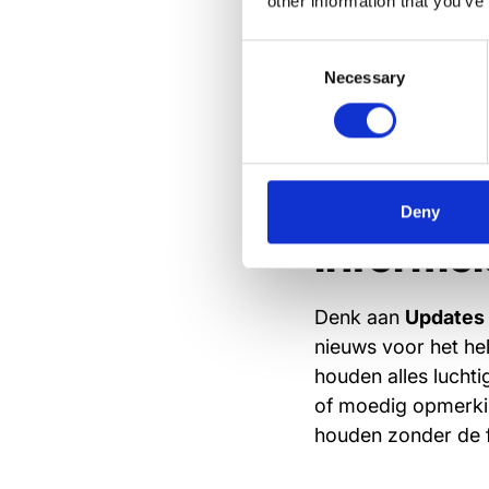
Belangrijke aan
other information that you’ve
Stuur pushmeldi
Consent
Volg de betrokk
Necessary
Selection
deze is ontvang
Updates:
Deny
informe
Denk aan
Updates
nieuws voor het he
houden alles luchti
of moedig opmerki
houden zonder de f