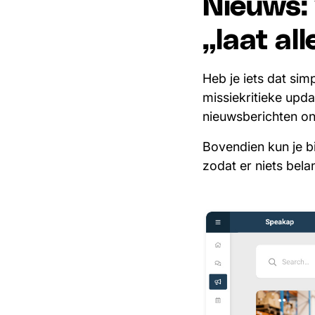
Nieuws:
„laat all
Heb je iets dat si
missiekritieke upd
nieuwsberichten ont
Bovendien kun je b
zodat er niets bela