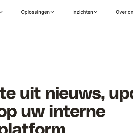
Oplossingen
Inzichten
Over o
e uit nieuws, upd
op uw interne
platform