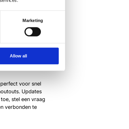
 weten.
 services.
van te zijn dat
Marketing
,
Allow all
 perfect voor snel
houtouts. Updates
 toe, stel een vraag
en verbonden te