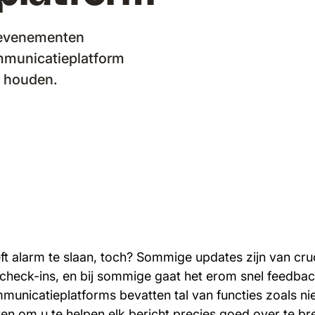
n evenementen
ommunicatieplatform
e houden.
eft alarm te slaan, toch? Sommige updates zijn van cru
 check-ins, en bij sommige gaat het erom snel feedbac
municatieplatforms bevatten tal van functies zoals ni
en om u te helpen elk bericht precies goed over te br