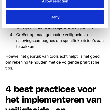
Allow selection
hoeven graven
Stuur realtime veiligheidsupdates zonder je in
het zweet te werken
Deny
Verspreid informatie over gezondheid en
welzijn die daadwerkelijk worden gelezen
Creëer op maat gemaakte veiligheids- en
nalevingscampagnes om specifieke risico's aan
te pakken
Hoewel het gebruik van tools echt helpt, is het goed
om rekening te houden met de volgende praktische
tips.
4 best practices voor
het implementeren van