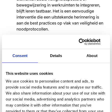
bewegwijzering in werkruimten te integreren,
blijft leren tastbaar. Het is een eenvoudige
interventie die een uitstekende herinnering is
aan de best practices op vlak van veiligheid en
noodprotocollen.
Interactieve methoden
De laatste tijd zijn interactieve trainingen,
Consent
Details
About
waaronder
simulatieoefeningen en
praktijkgerichte activiteiten, populair. Deze
interactieve methoden bootsen scenario's uit de
This website uses cookies
echte wereld na, waardoor medewerkers het
We use cookies to personalise content and ads, to
vertrouwen en de vaardigheden krijgen die ze
provide social media features and to analyse our traffic.
nodig hebben om soortgelijke situaties in het
We also share information about your use of our site with
echte leven effectief aan te pakken.
our social media, advertising and analytics partners who
may combine it with other information that you’ve
provided to them or that they’ve collected from your use