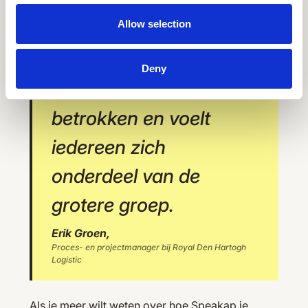
duidelijker gemaakt en
Allow selection
iedereen op één plek
samengebracht. Nu is
Deny
ons team meer
betrokken en voelt
iedereen zich
onderdeel van de
grotere groep.
Erik Groen,
Proces- en projectmanager bij Royal Den Hartogh
Logistic
Als je meer wilt weten over hoe Speakap je