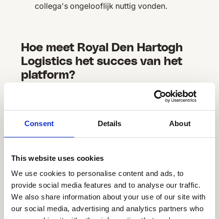
collega's ongelooflijk nuttig vonden.
Hoe meet Royal Den Hartogh
Logistics het succes van het
platform?
Royal Den Hartogh Logistics maakt gebruik
van verschillende methoden om het succes
van Speakap te meten. Erik vertelt: „We
Consent
Details
About
gebruiken
Compass
om de resultaten te
meten en de informatie over vergaderingen
met de specifieke teams te gebruiken.
This website uses cookies
Enerzijds om hen te laten zien wat de
We use cookies to personalise content and ads, to
interesse en interactie is en anderzijds om
provide social media features and to analyse our traffic.
voorbeelden van andere teams te delen om
We also share information about your use of our site with
te inspireren.”
our social media, advertising and analytics partners who
In gebieden waar Speakap op grote schaal