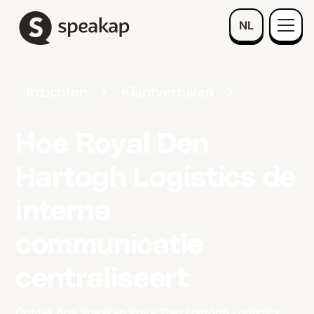
NL
Inzichten
Klantverhalen
Hoe Royal Den
Hartogh Logistics de
interne
communicatie
centraliseert
Ontdek hoe Speakap Royal Den Hartogh Logistics