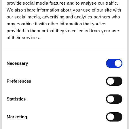
provide social media features and to analyse our traffic.
Content Marketing Manager
We also share information about your use of our site with
Anete heeft uitgebreide ervaring op het gebied
our social media, advertising and analytics partners who
van contentmarketing op het gebied van interne
may combine it with other information that you’ve
communicatie en werknemerservaring, met een
provided to them or that they’ve collected from your use
achtergrond die onder meer HR-technologie,
of their services.
eerstelijnssectoren en praktijkgericht werk in de
horeca omvat. Deze mix geeft haar een uniek
perspectief op de echte uitdagingen waarmee
Consent
eerstelijnsteams worden geconfronteerd. Ze is
Necessary
Selection
bedreven in het creëren van contentstrategieën
en campagnes via meerdere kanalen die de
Preferences
betrokkenheid vergroten en complexe
uitdagingen vertalen in duidelijke, bruikbare
berichten voor zowel HR als
Statistics
eerstelijnsprofessionals.
Marketing